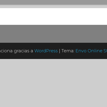
ciona gracias a
WordPress
|
Tema:
Envo Online S