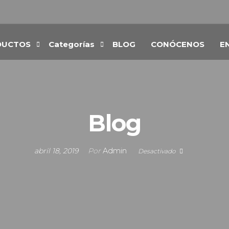
DUCTOS
Categorías
BLOG
CONÓCENOS
E
Blog
abril 18, 2019
Por
Admin
Desactivado