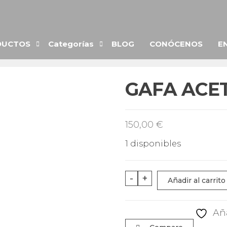
DUCTOS
Categorías
BLOG
CONÓCENOS
E
GAFA ACE
150,00
€
1 disponibles
GAFA
-
+
Añadir al carrito
ACETATO
GRADUADA
Aña
cantidad