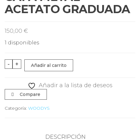
S
ACETATO GRADUADA
150,00
€
1 disponibles
GAFA
-
+
Añadir al carrito
METAL-
ACETATO
Añadir a la lista de deseos
GRADUADA
Compare
cantidad
Categoría:
WOODYS
DESCRIPCIÓN