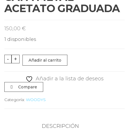
S
ACETATO GRADUADA
150,00
€
1 disponibles
GAFA
-
+
Añadir al carrito
METAL-
ACETATO
Añadir a la lista de deseos
GRADUADA
Compare
cantidad
Categoría:
WOODYS
DESCRIPCIÓN