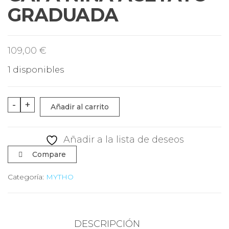
S
GRADUADA
109,00
€
1 disponibles
GAFA
-
+
Añadir al carrito
NIÑA
ACETATO
Añadir a la lista de deseos
GRADUADA
Compare
cantidad
Categoría:
MYTHO
DESCRIPCIÓN