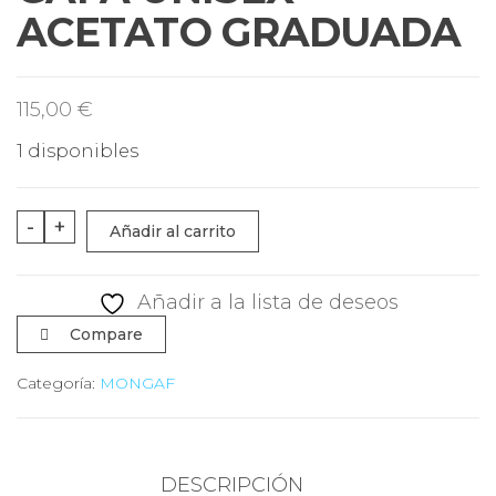
S
ACETATO GRADUADA
115,00
€
1 disponibles
GAFA
-
+
Añadir al carrito
UNISEX
ACETATO
Añadir a la lista de deseos
GRADUADA
Compare
cantidad
Categoría:
MONGAF
DESCRIPCIÓN